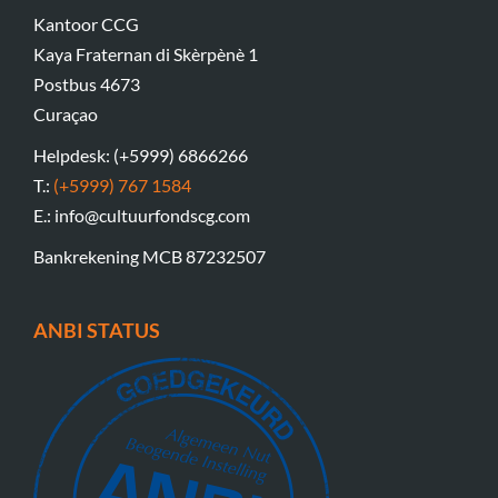
Kantoor CCG
Kaya Fraternan di Skèrpènè 1
Postbus 4673
Curaçao
Helpdesk: (+5999) 6866266
T.:
(+5999) 767 1584
E.: info@cultuurfondscg.com
Bankrekening MCB 87232507
ANBI STATUS