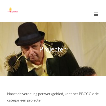
Skip
to
content
Projecten
Naast de verdeling per werkgebied, kent het PBCCG drie
categorieën projecten: