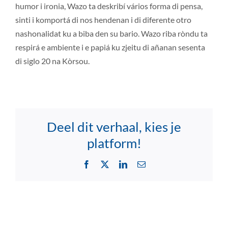
humor i ironia, Wazo ta deskribí vários forma di pensa,
sinti i komportá di nos hendenan i di diferente otro
nashonalidat ku a biba den su bario. Wazo riba ròndu ta
respirá e ambiente i e papiá ku zjeitu di añanan sesenta
di siglo 20 na Kòrsou.
Deel dit verhaal, kies je
platform!
Facebook
X
LinkedIn
Email