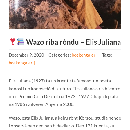
Wazo riba ròndu – Elis Juliana
December 9, 2020
|
Categories:
boekengalerij
|
Tags:
boekengalerij
Elis Juliana (1927) ta un kuentista famoso, un poeta
konosí i un konosedó di kultura. Elis Juliana a risibí entre
otro Premio Cola Debrot na 1973 i 1977, Chapi di plata
na 1986 i Zilveren Anjer na 2008.
Wazo, esta Elis Juliana, a keiru rònt Kòrsou, studia hende
i opservá nan den nan bida diario. Den 121 kuenta, ku