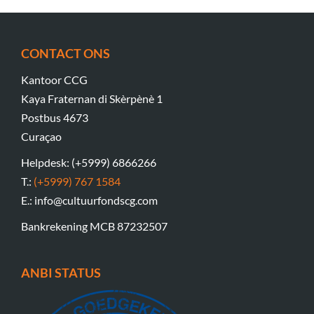
CONTACT ONS
Kantoor CCG
Kaya Fraternan di Skèrpènè 1
Postbus 4673
Curaçao
Helpdesk: (+5999) 6866266
T.:
(+5999) 767 1584
E.: info@cultuurfondscg.com
Bankrekening MCB 87232507
ANBI STATUS