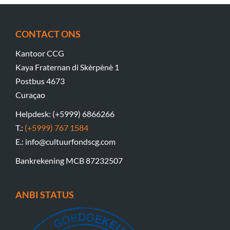
CONTACT ONS
Kantoor CCG
Kaya Fraternan di Skèrpènè 1
Postbus 4673
Curaçao
Helpdesk: (+5999) 6866266
T.:
(+5999) 767 1584
E.: info@cultuurfondscg.com
Bankrekening MCB 87232507
ANBI STATUS