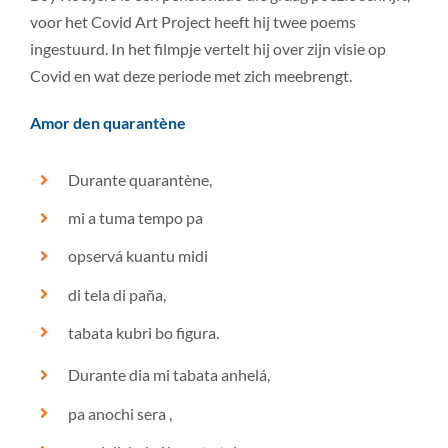
voor het Covid Art Project heeft hij twee poems
ingestuurd. In het filmpje vertelt hij over zijn visie op
Covid en wat deze periode met zich meebrengt.
Amor den quarantène
Durante quarantène,
mi a tuma tempo pa
opservá kuantu midi
di tela di paña,
tabata kubri bo figura.
Durante dia mi tabata anhelá,
pa anochi sera ,