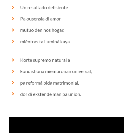
Un resultado defisiente
Pa ousensia di amor
mutuo den nos hogar,
miéntras ta iluminá kaya.
Korte supremo natural a
kondishoná miembronan universal,
pa reformá bida matrimonial,
dor di ekstendé man pa union.