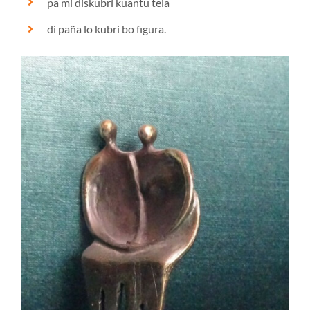
pa mi diskubrí kuantu tela
di paña lo kubri bo figura.