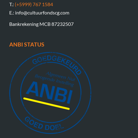
T.:
(+5999) 767 1584
E.: info@cultuurfondscg.com
Bankrekening MCB 87232507
ANBI STATUS