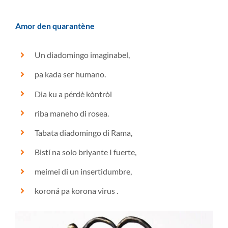
Amor den quarantène
Un diadomingo imaginabel,
pa kada ser humano.
Dia ku a pérdè kòntròl
riba maneho di rosea.
Tabata diadomingo di Rama,
Bistí na solo briyante I fuerte,
meimei di un insertidumbre,
koroná pa korona virus .