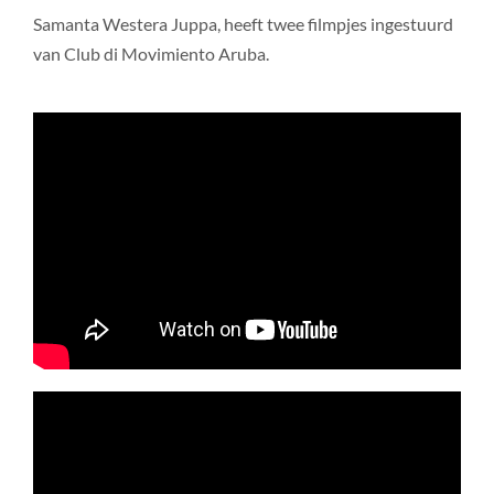
Samanta Westera Juppa, heeft twee filmpjes ingestuurd
van Club di Movimiento Aruba.