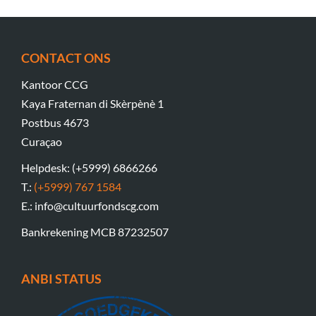
CONTACT ONS
Kantoor CCG
Kaya Fraternan di Skèrpènè 1
Postbus 4673
Curaçao
Helpdesk: (+5999) 6866266
T.:
(+5999) 767 1584
E.: info@cultuurfondscg.com
Bankrekening MCB 87232507
ANBI STATUS