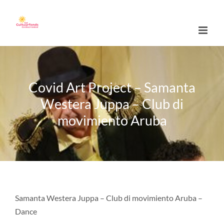
Skip
to
content
Covid Art Project – Samanta
Westera Juppa – Club di
movimiento Aruba
Samanta Westera Juppa – Club di movimiento Aruba –
Dance