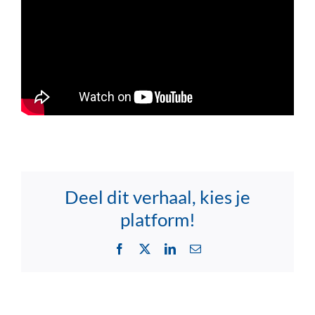
Deel dit verhaal, kies je
platform!
Facebook
X
LinkedIn
Email