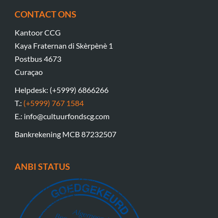
CONTACT ONS
Kantoor CCG
Kaya Fraternan di Skèrpènè 1
Postbus 4673
Curaçao
Helpdesk: (+5999) 6866266
T.:
(+5999) 767 1584
E.: info@cultuurfondscg.com
Bankrekening MCB 87232507
ANBI STATUS