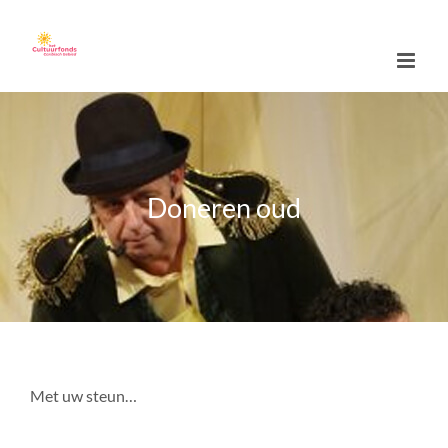
Skip
to
content
Doneren oud
Met uw steun…