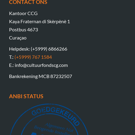
CONTACT ONS
Kantoor CCG
Kaya Fraternan di Skèrpènè 1
Postbus 4673
Curaçao
Helpdesk: (+5999) 6866266
T.:
(+5999) 767 1584
E.: info@cultuurfondscg.com
Bankrekening MCB 87232507
ANBI STATUS