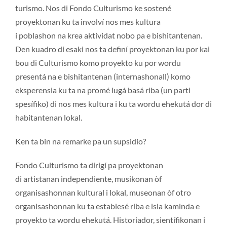
turismo. Nos di Fondo Culturismo ke sostené
proyektonan ku ta involví nos mes kultura
i poblashon na krea aktividat nobo pa e bishitantenan.
Den kuadro di esaki nos ta definí proyektonan ku por kai
bou di Culturismo komo proyekto ku por wordu
presentá na e bishitantenan (internashonall) komo
eksperensia ku ta na promé lugá basá riba (un parti
spesífiko) di nos mes kultura i ku ta wordu ehekutá dor di
habitantenan lokal.
Ken ta bin na remarke pa un supsidio?
Fondo Culturismo ta dirigí pa proyektonan
di artistanan independiente, musikonan òf
organisashonnan kultural i lokal, museonan òf otro
organisashonnan ku ta establesé riba e isla kaminda e
proyekto ta wordu ehekutá. Historiador, sientífikonan i