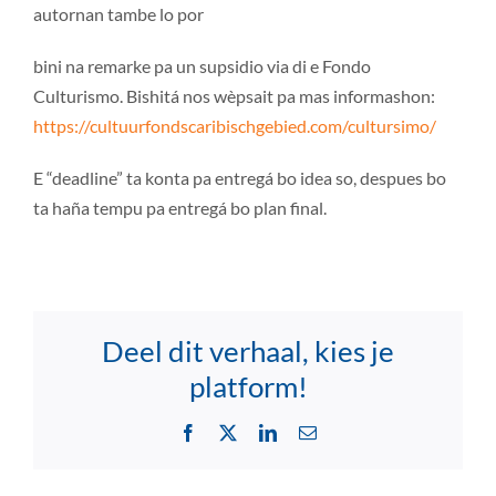
autornan tambe lo por
bini na remarke pa un supsidio via di e Fondo
Culturismo. Bishitá nos wèpsait pa mas informashon:
https://cultuurfondscaribischgebied.com/cultursimo/
E “deadline” ta konta pa entregá bo idea so, despues bo
ta haña tempu pa entregá bo plan final.
Deel dit verhaal, kies je
platform!
Facebook
X
LinkedIn
Email