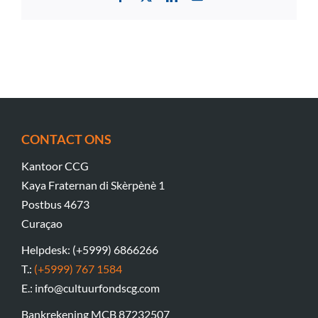
CONTACT ONS
Kantoor CCG
Kaya Fraternan di Skèrpènè 1
Postbus 4673
Curaçao
Helpdesk: (+5999) 6866266
T.:
(+5999) 767 1584
E.: info@cultuurfondscg.com
Bankrekening MCB 87232507