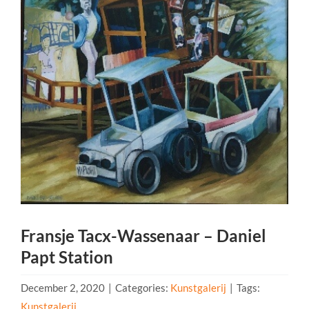
Fransje Tacx-Wassenaar – Daniel
Papt Station
December 2, 2020
|
Categories:
Kunstgalerij
|
Tags:
Kunstgalerij