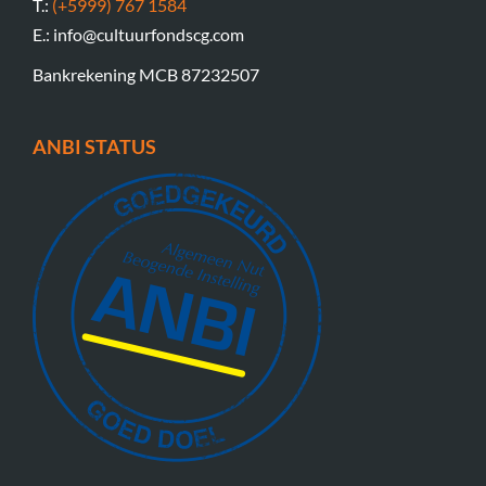
T.:
(+5999) 767 1584
E.: info@cultuurfondscg.com
Bankrekening MCB 87232507
ANBI STATUS