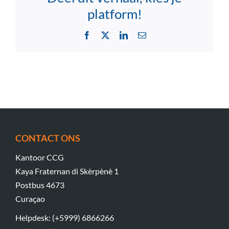
platform!
Facebook
X
LinkedIn
Email
CONTACT ONS
Kantoor CCG
Kaya Fraternan di Skèrpènè 1
Postbus 4673
Curaçao
Helpdesk: (+5999) 6866266