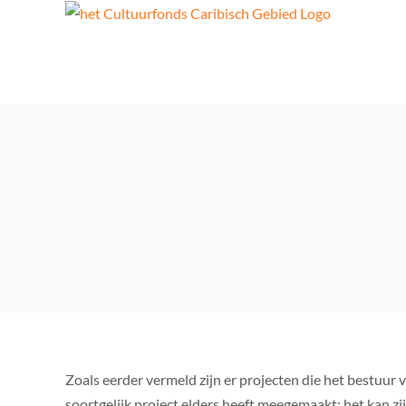
Skip
to
content
Zoals eerder vermeld zijn er projecten die het bestuur v
soortgelijk project elders heeft meegemaakt; het kan zi