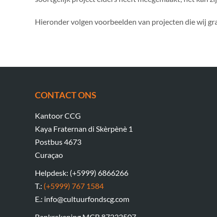
Hieronder volgen voorbeelden van projecten die wij gr
CONTACT ONS
Kantoor CCG
Kaya Fraternan di Skèrpènè 1
Postbus 4673
Curaçao
Helpdesk: (+5999) 6866266
T.:
(+5999) 767 1584
E.: info@cultuurfondscg.com
Bankrekening MCB 87232507