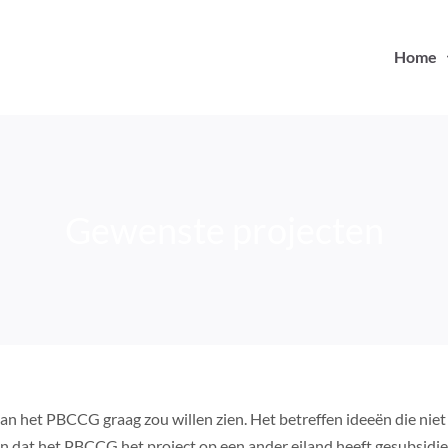
Home
Gewenste projecten
an het PBCCG graag zou willen zien. Het betreffen ideeën die niet al
jn dat het PBCCG het project op een ander eiland heeft gesubsidieer