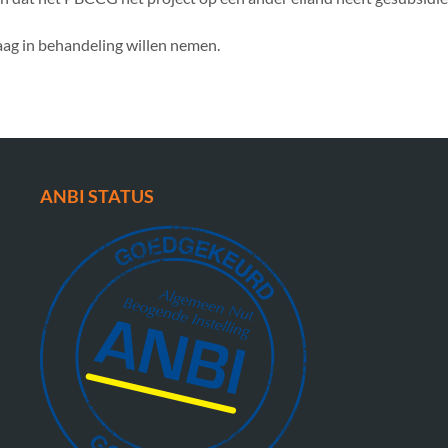
aag in behandeling willen nemen.
ANBI STATUS