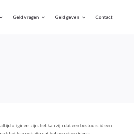
Geld vragen
Geld geven
Contact
tijd origineel zijn: het kan zijn dat een bestuurslid een
d; het kan ook zijn dat het een eigen idee is.