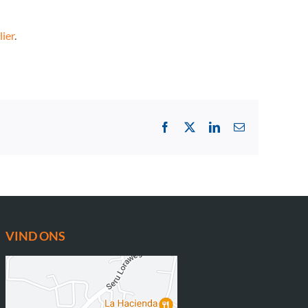
ier
.
Facebook
X
LinkedIn
Email
VIND ONS