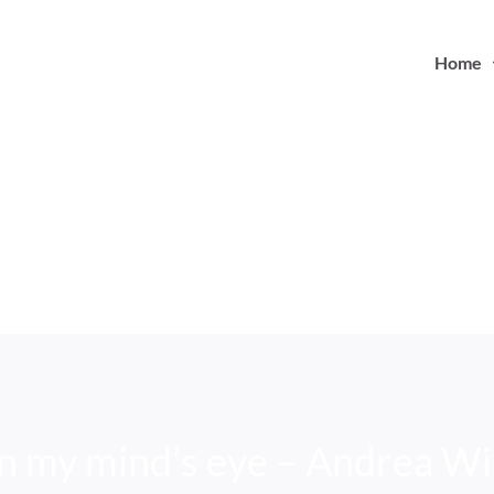
Home
In my mind’s eye – Andrea Wil