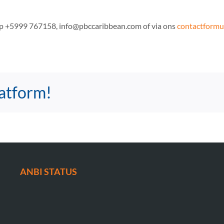
op +5999 767158, info@pbccaribbean.com of via ons
contactformul
latform!
ANBI STATUS