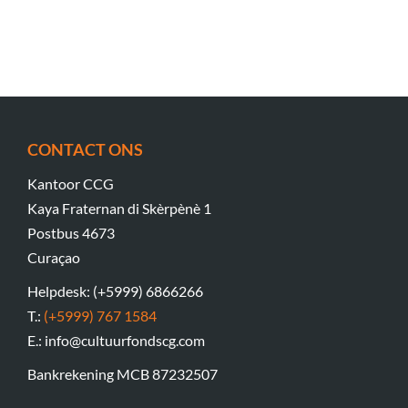
CONTACT ONS
Kantoor CCG
Kaya Fraternan di Skèrpènè 1
Postbus 4673
Curaçao
Helpdesk: (+5999) 6866266
T.:
(+5999) 767 1584
E.: info@cultuurfondscg.com
Bankrekening MCB 87232507