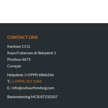
CONTACT ONS
Kantoor CCG
Kaya Fraternan di Skèrpènè 1
Postbus 4673
Curaçao
Helpdesk: (+5999) 6866266
T.:
(+5999) 767 1584
E.: info@cultuurfondscg.com
Bankrekening MCB 87232507