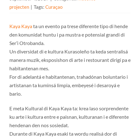
projecten
|
Tags:
Curaçao
Kaya Kaya
ta un evento pa trese diferente tipo di hende
den komunidat huntu i pa mustra e potensial grandi di
Ser’i Otrobanda.
Un diversidat di e kultura Kurasoleño ta keda sentralisá
manera muzik, eksposishon di arte i restourant dirigí pa e
habitantenan mes.
For di adelantá e habitantenan, trahadónan boluntario i
artistanan ta kuminsá limpia, embeyesé i desaroyá e
bario.
E meta Kultural di Kaya Kaya ta: krea laso sorprendente
ku arte i kultura entre e paisnan, kulturanan i e diferente
hendenan den nos sosiedat.
Durante di Kaya Kaya esaki ta wordu realisá dor di