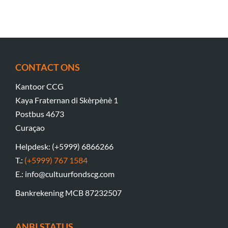
CONTACT ONS
Kantoor CCG
Kaya Fraternan di Skèrpènè 1
Postbus 4673
Curaçao
Helpdesk: (+5999) 6866266
T.:
(+5999) 767 1584
E.: info@cultuurfondscg.com
Bankrekening MCB 87232507
ANBI STATUS