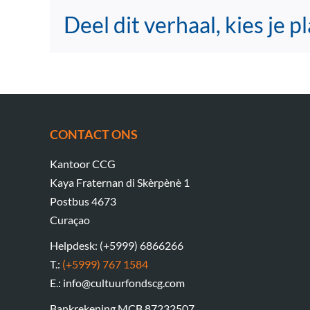
Deel dit verhaal, kies je p
CONTACT ONS
Kantoor CCG
Kaya Fraternan di Skèrpènè 1
Postbus 4673
Curaçao
Helpdesk: (+5999) 6866266
T.:
(+5999) 767 1584
E.: info@cultuurfondscg.com
Bankrekening MCB 87232507