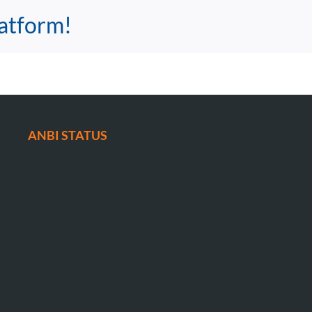
latform!
ANBI STATUS