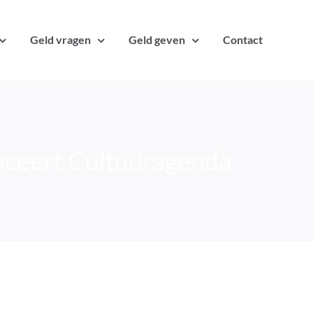
Geld vragen
Geld geven
Contact
nceert Cultuuragenda