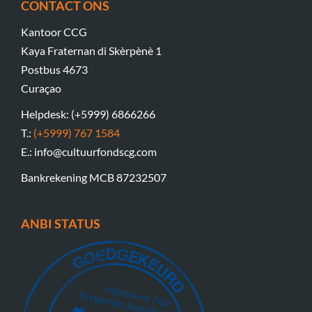
CONTACT ONS
Kantoor CCG
Kaya Fraternan di Skèrpènè 1
Postbus 4673
Curaçao
Helpdesk: (+5999) 6866266
T.:
(+5999) 767 1584
E.: info@cultuurfondscg.com
Bankrekening MCB 87232507
ANBI STATUS