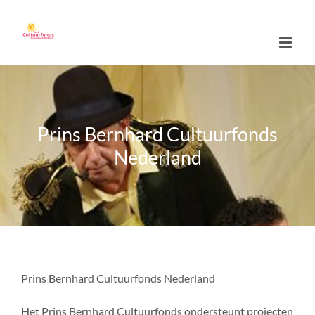
Skip
to
content
Prins Bernhard Cultuurfonds
Nederland
Prins Bernhard Cultuurfonds Nederland
Het Prins Bernhard Cultuurfonds ondersteunt projecten