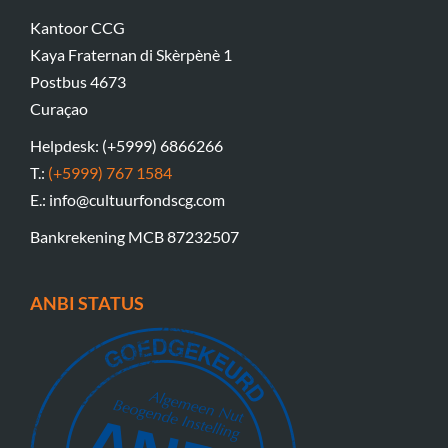
Kantoor CCG
Kaya Fraternan di Skèrpènè 1
Postbus 4673
Curaçao
Helpdesk: (+5999) 6866266
T.:
(+5999) 767 1584
E.: info@cultuurfondscg.com
Bankrekening MCB 87232507
ANBI STATUS