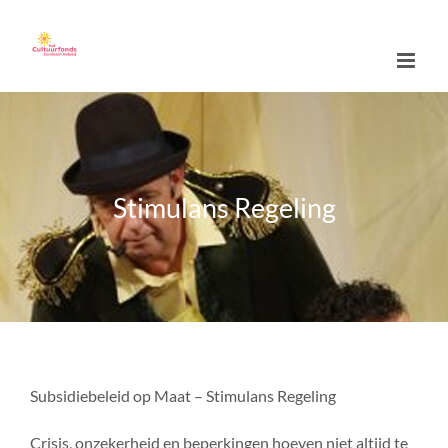
Skip
to
content
Stimulans Regeling
Subsidiebeleid op Maat – Stimulans Regeling
Crisis, onzekerheid en beperkingen hoeven niet altijd te