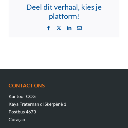
Deel dit verhaal, kies je
platform!
Facebook
X
LinkedIn
Email
CONTACT ONS
Kantoor CCG
Kaya Fraternan di Skèrpènè 1
Postbus 4673
Curaçao