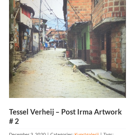
Tessel Verheij – Post Irma Artwork
# 2
December 3, 2020
|
Categories:
Kunstgalerij
|
Tags: