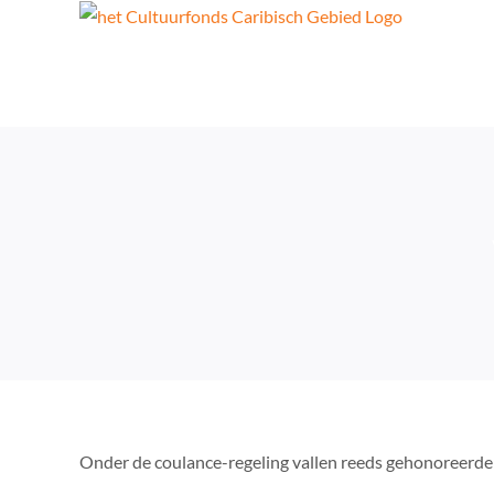
Skip
to
content
Onder de coulance-regeling vallen reeds gehonoreerde (