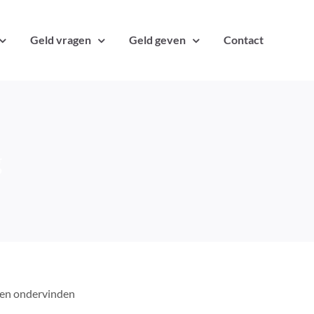
Geld vragen
Geld geven
Contact
g
emen ondervinden