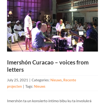
Imershón Curacao – voices from
letters
July 25, 2021
|
Categories:
Nieuws
,
Recente
projecten
|
Tags:
Nieuws
Imershón ta un konsierto íntimo bibu ku ta involukrá