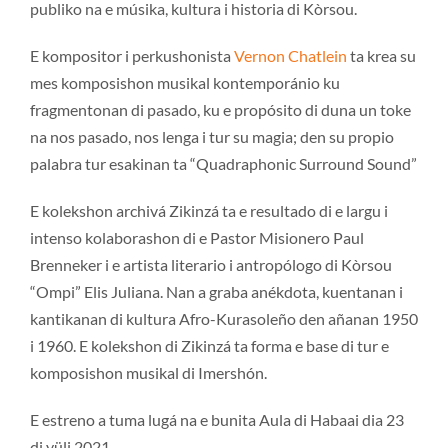
publiko na e músika, kultura i historia di Kòrsou.
E kompositor i perkushonista
Vernon Chatlein
ta krea su
mes komposishon musikal kontemporánio ku
fragmentonan di pasado, ku e propósito di duna un toke
na nos pasado, nos lenga i tur su magia; den su propio
palabra tur esakinan ta “Quadraphonic Surround Sound”
E kolekshon archivá Zikinzá ta e resultado di e largu i
intenso kolaborashon di e Pastor Misionero Paul
Brenneker i e artista literario i antropólogo di Kòrsou
“Ompi” Elis Juliana. Nan a graba anékdota, kuentanan i
kantikanan di kultura Afro-Kurasoleño den añanan 1950
i 1960. E kolekshon di Zikinzá ta forma e base di tur e
komposishon musikal di Imershón.
E estreno a tuma lugá na e bunita Aula di Habaai dia 23
di yüli 2021.