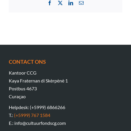
Facebook
X
LinkedIn
Email
CONTACT ONS
Kantoor CCG
Kaya Fraternan di Skèrpènè 1
Postbus 4673
Curaçao
Helpdesk: (+5999) 6866266
T.:
(+5999) 767 1584
E.: info@cultuurfondscg.com